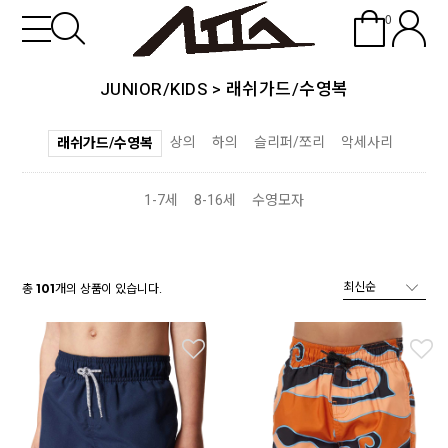
0
JUNIOR/KIDS
>
래쉬가드/수영복
상의
하의
슬리퍼/쪼리
악세사리
래쉬가드/수영복
1-7세
8-16세
수영모자
총
개의 상품이 있습니다.
101