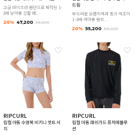
드림
고급 라이크라 원단으로 제작된 1-
8세 남아용 긴팔 래...
부드러운 오랜지색과 핑크 색조의
1~8세 여아용 원피...
20%
47,200
59,000
20%
55,200
69,000
RIPCURL
RIPCURL
립컬 아동 수영복 비키니 셋트 서
립컬 아동 래쉬가드 퓨처에볼루
치
션