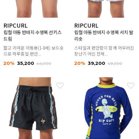
RIPCURL
RIPCURL
립컬 아동 반바지 수영복 선키스
립컬 아동 반바지 수영복 서치 발
드림
리숏
짧고 귀여운 아동용(1-8세) 보드숏
스타일과 편안함이 함께 어우러진
으로 하루종일 편안...
장난기 어린 전체...
20%
35,200
20%
39,200
44,000
49,000