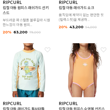
RIPCURL
RIPCURL
립컬 아동 원피스 래쉬가드 선키
립컬 아동 래쉬가드 쇼크
스드
움직임에 제약이 없는 편안한 핏
(릴렉스핏)을 제공하...
부드러운 파스텔톤 블루칼라 시원
한느낌의 아동 원피...
20%
43,200
54,000
20%
63,200
79,000
RIPCURL
RIPCURL
립컬 아동 래쉬가드 튜브터틀
립컬 아동 원피스 수영복 선키스