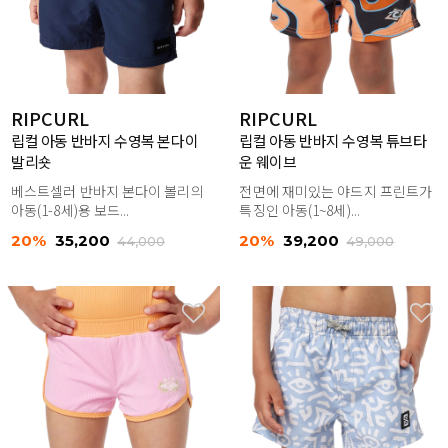
RIPCURL
RIPCURL
립컬 아동 반바지 수영복 본다이
립컬 아동 반바지 수영복 튜브타
발리숏
운 웨이브
베스트셀러 반바지 본다이 볼리의
전면에 재미있는 야드지 프린트가
아동(1-8세)용 보드...
특징인 아동(1~8세)...
20%
35,200
20%
39,200
44,000
49,000