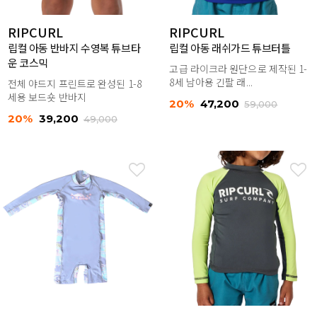
RIPCURL
RIPCURL
립컬 아동 반바지 수영복 튜브타
립컬 아동 래쉬가드 튜브터틀
운 코스믹
고급 라이크라 원단으로 제작된 1-
8세 남아용 긴팔 래...
전체 야드지 프린트로 완성된 1-8
세용 보드숏 반바지
20%
47,200
59,000
20%
39,200
49,000