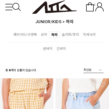
0
JUNIOR/KIDS
>
하의
래쉬가드/수영복
상의
슬리퍼/쪼리
악세사리
하의
반바지
긴바지
총
개의 상품이 있습니다.
6