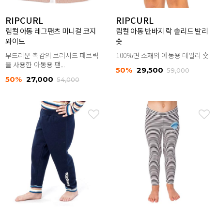
RIPCURL
RIPCURL
립컬 아동 레그팬츠 미니걸 코지
립컬 아동 반바지 락 솔리드 발리
와이드
숏
부드러운 촉감의 브러시드 패브릭
100%면 소재의 아동용 데일리 숏
을 사용한 아동용 팬...
50%
29,500
59,000
50%
27,000
54,000