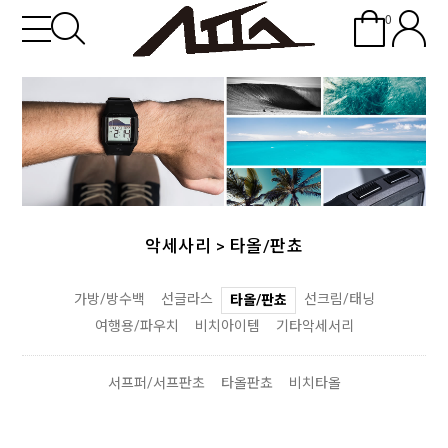
0
악세사리
>
타올/판쵸
가방/방수백
선글라스
선크림/태닝
타올/판쵸
여행용/파우치
비치아이템
기타악세서리
서프퍼/서프판초
타올판쵸
비치타올