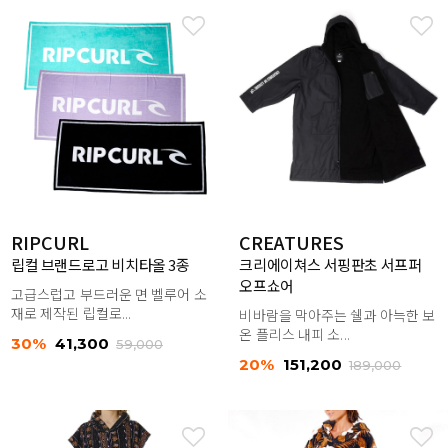
RIPCURL
CREATURES
립컬 브랜드로고 비치타올 3종
크리에이쳐스 서핑판초 서프퍼
오프쇼어
고급스럽고 부드러운 면 벨루어 소
재로 제작된 립컬로...
비바람을 막아주는 쉘과 아늑한 보
온 플리스 내피 소...
30%
41,300
59,000
20%
151,200
189,000