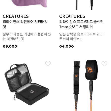
CREATURES
CREATURES
리라이언스 리전에어 서핑버킷
리라이언스 프로 6피트 슬림핏
햇
7mm 숏보드 서핑리쉬
탈부착 가능한 리전에어 플랩이 있
얇은 발목용 숏보드 6피트 7미리
는 서핑버킷 햇
두께의 리쉬코드
69,000
64,000