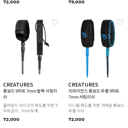
72,000
79,000
CREATURES
CREATURES
롱보드 9피트 7mm 발목 서핑리
리라이언스 롱보드 무릎 9피트
쉬
7mm 서핑리쉬
올라운드 사이즈의 파도를 위한 9
미디움 파도를 위한 가벼운 롱보드
피트길이 , 7mm두께...
무릎 리쉬
72,000
72,000