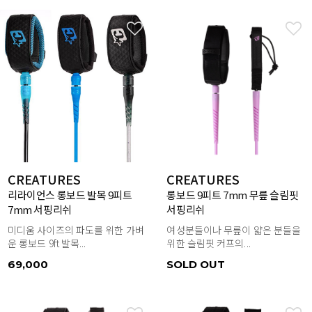
CREATURES
CREATURES
리라이언스 롱보드 발목 9피트
롱보드 9피트 7mm 무릎 슬림핏
7mm 서핑리쉬
서핑리쉬
미디움 사이즈의 파도를 위한 가벼
여성분들이나 무릎이 얇은 분들을
운 롱보드 9ft 발목...
위한 슬림핏 커프의...
69,000
SOLD OUT