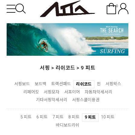
0
서핑
>
리쉬코드
>
9 피트
서핑보드
보드백
트랙션패드
핀
서핑왁스
리쉬코드
리페어킷
서핑모자
서프이어
자동차악세서리
기타서핑악세서리
서핑스쿨이용권
5 피트
6 피트
7 피트
8 피트
10 피트
9 피트
바디보드리쉬