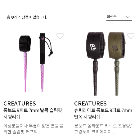
총
개의 상품이 있습니다.
8
CREATURES
CREATURES
롱보드 9피트 7mm 발목 슬림핏
슈퍼라이트 롱보드 9피트 7mm
서핑리쉬
발목 서핑리쉬
여성분들이나 무릎이 얇은 분들을
롱보드 올라운드 리쉬로 초경량/
위한 슬림핏 커프의...
고강도의 크리에이쳐...