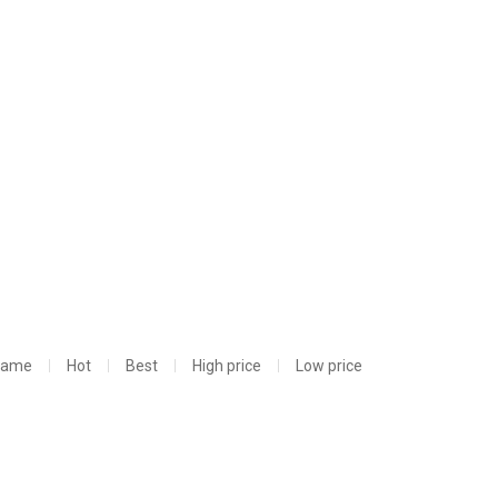
Name
Hot
Best
High price
Low price