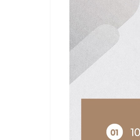
Community
Surf
School