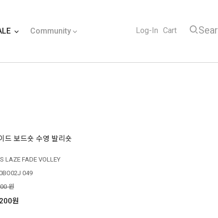
Sea
Log-In
Cart
ALE
Community
이드 보드숏 수영 발리숏
S LAZE FADE VOLLEY
0BO02J 049
000 원
,200원