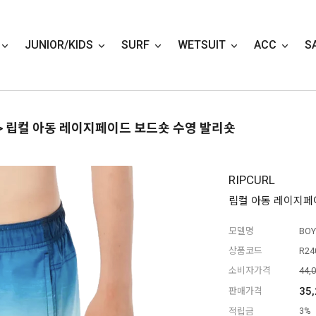
JUNIOR/KIDS
SURF
WETSUIT
ACC
S
> 립컬 아동 레이지페이드 보드숏 수영 발리숏
RIPCURL
립컬 아동 레이지페
모델명
BOY
상품코드
R24
소비자가격
44,
35
판매가격
적립금
3%