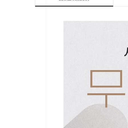

Home
Category