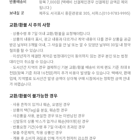
반품배송비
왕복 7,000원 (택배비 선결제인경우 선결제된 금액은 제외
됩니다.)
보내실 곳
제주도 서귀포시 중문관광로 305, 서퍼스(010-9783-9995)
교환/환불 시 주의 사항
ㆍ상품수령 후 7일 이내 교환/환불을 요청해야합니다.
ㆍ상품의 내용이 표시, 광고 내용과 다르거나 계약 내용이 다를 경우 상품을 공급
받은 날부터 3개월 이내, 그 사실을 안 날 또는 알 수 있었던 날부터 30일 내 청약
철회를 할 수 있습니다.
ㆍ미성년자가 체결한 계약은 법정대리인이 동의하지 않는 경우 본인 또는 법정
대리인이 취소할 수 있습니다.
ㆍ도서산간 지역의 경우 결제하신 기본 교환/환불 배송비 외에 편도 기준 최대 8
천원(왕복 기준 최대 16천원)까지 추가 비용이 발생할 수 있습니다. 택배사, 판매
업체, 지역별로 도서산간 발생 금액이 상이해 구매 시점에서는 정확한 금액 안내
가 어렵습니다.
교환/환불이 불가능한 경우
ㆍ사용 흔적이 있거나 훼손, 오염된 경우
ㆍ상품의 택(Tag)을 분실, 훼손한 경우
ㆍ사은품을 사용, 분실한 경우 또는 미반납된 경우
ㆍ신발등의 상품 박스가 없거나 훼손(테이핑)된 경우
ㆍ반품요청 기간(수령 후 7일 이내)이 초과된 경우
ㆍ맞춤 주문제작, 착용 상품인 경우
ㆍ개봉 후 소비자 과실로 인해 가치가 현저히 감소한 경우