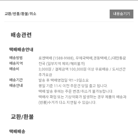
교환/반품/환불/취소
내용숨기기
배송관련
택배배송안내
배송방법
로젠택배 (1588-9988), 우체국택배,경동택배,CJ대한통운
배송지역
전국 (일부지역 제외/해외불가)
배송비
3,000원 / 결제금액 100,000원 이상 무료배송 / 도서산간
추가요금
배송기간
발송 후 택배영업일 약1~3일소요
배송안내
평일 기준 11시 이전 주문건 당일 출고 됩니다.
택배 발송 후에는 주문 변경/취소가 불가능합니다.
택배사 파업 또는 기상악화가 발생하는 경우 제품의 배송과
(반품)수거가 다소 지연될 수 있습니다.
교환/환불
택배배송