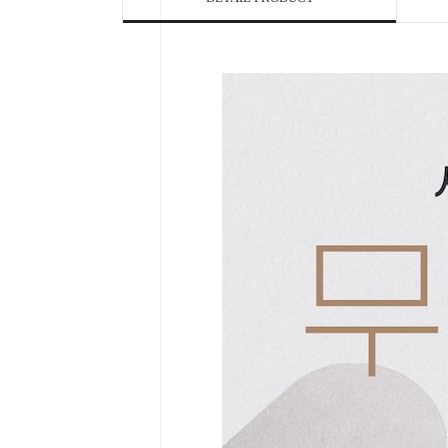

Home
Category