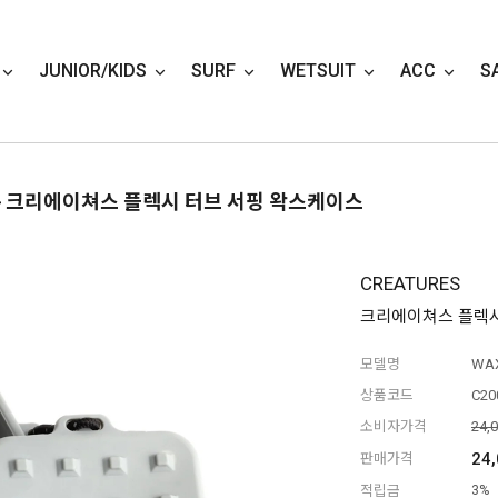
JUNIOR/KIDS
SURF
WETSUIT
ACC
S
> 크리에이쳐스 플렉시 터브 서핑 왁스케이스
CREATURES
크리에이쳐스 플렉시
모델명
WAX
상품코드
C20
소비자가격
24,
24
판매가격
적립금
3%