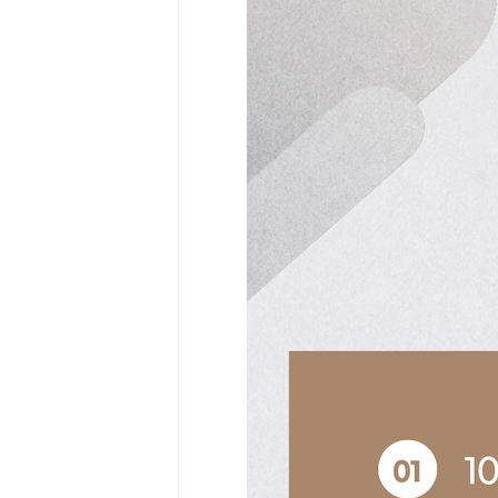
Community
Surf
School