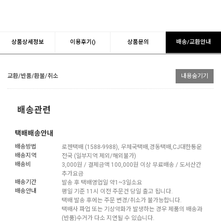
상품상세정보
이용후기()
상품문의
배송/교환안내
교환/반품/환불/취소
내용숨기기
배송관련
택배배송안내
배송방법
로젠택배 (1588-9988), 우체국택배,경동택배,CJ대한통운
배송지역
전국 (일부지역 제외/해외불가)
배송비
3,000원 / 결제금액 100,000원 이상 무료배송 / 도서산간
추가요금
배송기간
발송 후 택배영업일 약1~3일소요
배송안내
평일 기준 11시 이전 주문건 당일 출고 됩니다.
택배 발송 후에는 주문 변경/취소가 불가능합니다.
택배사 파업 또는 기상악화가 발생하는 경우 제품의 배송과
(반품)수거가 다소 지연될 수 있습니다.