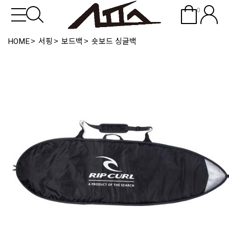
0
HOME
서핑
보드백
숏보드 싱글백