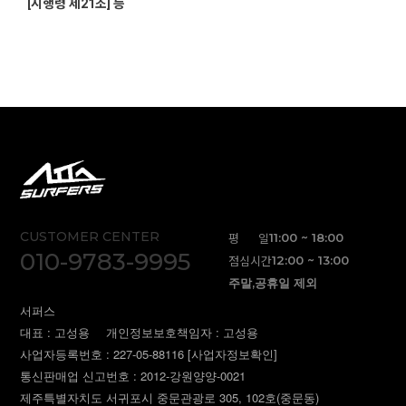
[시행령 제21조] 등
CUSTOMER CENTER
평 일
11:00 ~ 18:00
010-9783-9995
점심시간
12:00 ~ 13:00
주말,공휴일 제외
서퍼스
대표 : 고성용
개인정보보호책임자 : 고성용
사업자등록번호 : 227-05-88116
[사업자정보확인]
통신판매업 신고번호 : 2012-강원양양-0021
제주특별자치도 서귀포시 중문관광로 305, 102호(중문동)