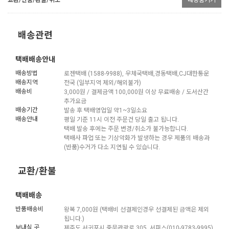
배송관련
택배배송안내
배송방법
로젠택배 (1588-9988), 우체국택배,경동택배,CJ대한통운
배송지역
전국 (일부지역 제외/해외불가)
배송비
3,000원 / 결제금액 100,000원 이상 무료배송 / 도서산간
추가요금
배송기간
발송 후 택배영업일 약1~3일소요
배송안내
평일 기준 11시 이전 주문건 당일 출고 됩니다.
택배 발송 후에는 주문 변경/취소가 불가능합니다.
택배사 파업 또는 기상악화가 발생하는 경우 제품의 배송과
(반품)수거가 다소 지연될 수 있습니다.
교환/환불
택배배송
반품배송비
왕복 7,000원 (택배비 선결제인경우 선결제된 금액은 제외
됩니다.)
보내실 곳
제주도 서귀포시 중문관광로 305, 서퍼스(010-9783-9995)