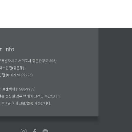
n Info
제주특별자치도 서귀포시 중문관광로 305,
서퍼스립컬(중문동)
컬 (010-9783-9995)
: 로젠택배 (1588-9988)
 단순 변심일 경우 택배비 고객님 부담입니다.
령 후 7일 이내 교환/반품 가능합니다.