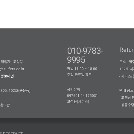
010-9783-
Retur
9995
책임자 : 고성용
주소 : 
평일 11:00 ~ 18:00
102호 
@surfers.co.kr
주말,공휴일 휴무
- 서퍼스/립
자정보확인]
국민은행
05, 102호(중문동)
택배 정보 
097601-04-175031
- 고객님
고성용(서퍼스)
- 상품수
이용약관