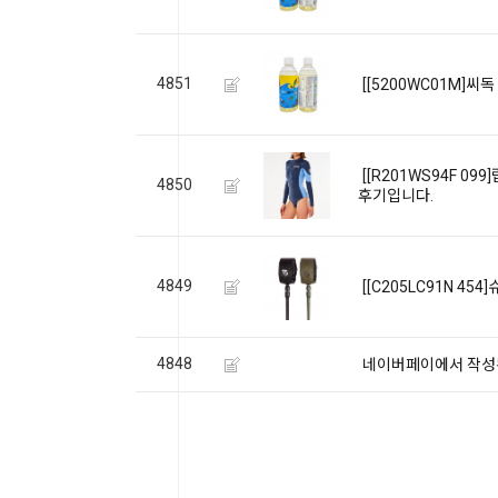
4851
[[5200WC01M]씨
[[R201WS94F 0
4850
후기입니다.
4849
[[C205LC91N 4
4848
네이버페이에서 작성