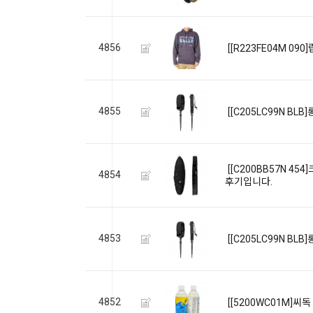
4856
[[R223FE04M 0

Home
4855
[[C205LC99N B
Category
[[C200BB57N 4
4854
후기입니다.
Community
4853
[[C205LC99N B
Surf
4852
School
[[5200WC01M]씨