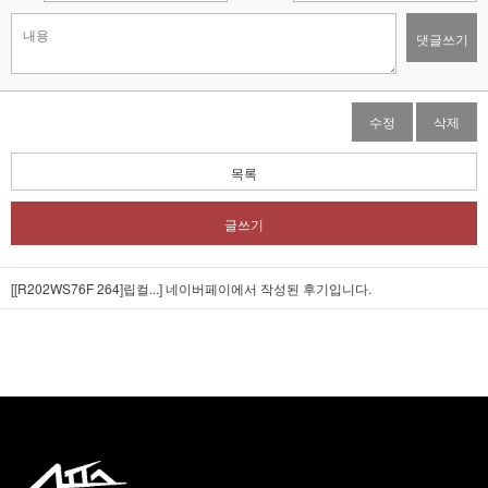
댓글쓰기
수정
삭제
목록
글쓰기
[[R202WS76F 264]립컬...]
네이버페이에서 작성된 후기입니다.