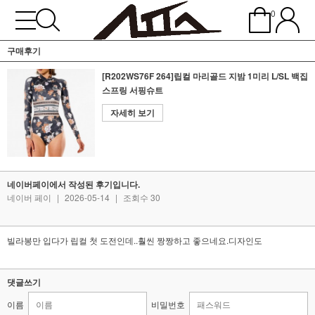
0
구매후기
[R202WS76F 264]립컬 마리골드 지밤 1미리 L/SL 백집
스프링 서핑슈트
자세히 보기
네이버페이에서 작성된 후기입니다.
네이버 페이
|
2026-05-14
|
조회수 30
빌라봉만 입다가 립컬 첫 도전인데..훨씬 짱짱하고 좋으네요.디자인도
댓글쓰기
이름
비밀번호