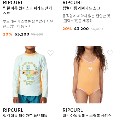
RIPCURL
RIPCURL
립컬 아동 원피스 래쉬가드 선키
립컬 아동 래쉬가드 쇼크
스드
움직임에 제약이 없는 편안한 핏
(릴렉스핏)을 제공하...
부드러운 파스텔톤 블루칼라 시원
한느낌의 아동 원피...
20%
43,200
54,000
20%
63,200
79,000
RIPCURL
RIPCURL
립컬 아동 래쉬가드 튜브터틀
립컬 아동 원피스 수영복 선키스