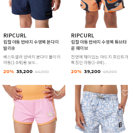
RIPCURL
RIPCURL
립컬 아동 반바지 수영복 본다이
립컬 아동 반바지 수영복 튜브타
발리숏
운 웨이브
베스트셀러 반바지 본다이 볼리의
전면에 재미있는 야드지 프린트가
아동(1-8세)용 보드...
특징인 아동(1~8세)...
20%
35,200
20%
39,200
44,000
49,000