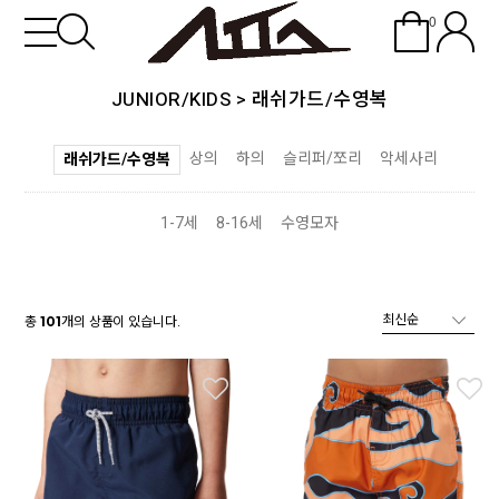
0
JUNIOR/KIDS
>
래쉬가드/수영복
상의
하의
슬리퍼/쪼리
악세사리
래쉬가드/수영복
1-7세
8-16세
수영모자
총
개의 상품이 있습니다.
101