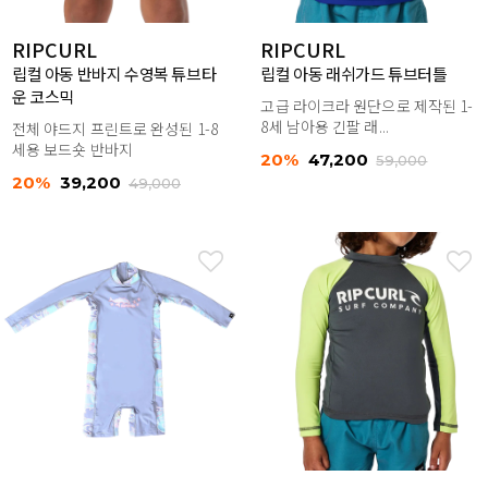
RIPCURL
RIPCURL
립컬 아동 반바지 수영복 튜브타
립컬 아동 래쉬가드 튜브터틀
운 코스믹
고급 라이크라 원단으로 제작된 1-
8세 남아용 긴팔 래...
전체 야드지 프린트로 완성된 1-8
세용 보드숏 반바지
20%
47,200
59,000
20%
39,200
49,000