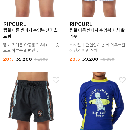
RIPCURL
RIPCURL
립컬 아동 반바지 수영복 선키스
립컬 아동 반바지 수영복 서치 발
드림
리숏
짧고 귀여운 아동용(1-8세) 보드숏
스타일과 편안함이 함께 어우러진
으로 하루종일 편안...
장난기 어린 전체...
20%
35,200
20%
39,200
44,000
49,000