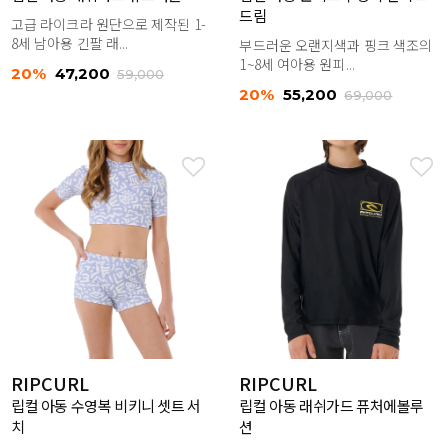
드림
고급 라이크라 원단으로 제작된 1-
8세 남아용 긴팔 래...
부드러운 오랜지색과 핑크 색조의
1~8세 여아용 원피...
20%
47,200
59,000
20%
55,200
69,000
RIPCURL
RIPCURL
립컬 아동 수영복 비키니 셋트 서
립컬 아동 래쉬가드 퓨처에볼루
치
션