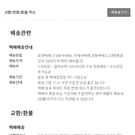
교환/반품/환불/취소
내용숨기기
배송관련
택배배송안내
배송방법
로젠택배 (1588-9988), 우체국택배,경동택배,CJ대한통운
배송지역
전국 (일부지역 제외/해외불가)
배송비
3,000원 / 결제금액 100,000원 이상 무료배송 / 도서산간
추가요금
배송기간
발송 후 택배영업일 약1~3일소요
배송안내
평일 기준 11시 이전 주문건 당일 출고 됩니다.
택배 발송 후에는 주문 변경/취소가 불가능합니다.
택배사 파업 또는 기상악화가 발생하는 경우 제품의 배송과
(반품)수거가 다소 지연될 수 있습니다.
교환/환불
택배배송