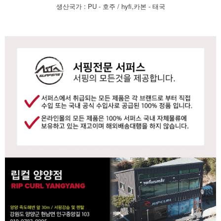
: PU -
/ hyfi,
-
생산국가
호주
카본
태국
라이프 하세요!