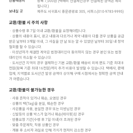
반품배송비
왕복 7,000원 (택배비 선결제인경우 선결제된 금액은 제외
됩니다.)
보내실 곳
제주도 서귀포시 중문관광로 305, 서퍼스(010-9783-9995)
교환/환불 시 주의 사항
ㆍ상품수령 후 7일 이내 교환/환불을 요청해야합니다.
ㆍ상품의 내용이 표시, 광고 내용과 다르거나 계약 내용이 다를 경우 상품을 공급
받은 날부터 3개월 이내, 그 사실을 안 날 또는 알 수 있었던 날부터 30일 내 청약
철회를 할 수 있습니다.
ㆍ미성년자가 체결한 계약은 법정대리인이 동의하지 않는 경우 본인 또는 법정
대리인이 취소할 수 있습니다.
ㆍ도서산간 지역의 경우 결제하신 기본 교환/환불 배송비 외에 편도 기준 최대 8
천원(왕복 기준 최대 16천원)까지 추가 비용이 발생할 수 있습니다. 택배사, 판매
업체, 지역별로 도서산간 발생 금액이 상이해 구매 시점에서는 정확한 금액 안내
가 어렵습니다.
교환/환불이 불가능한 경우
ㆍ사용 흔적이 있거나 훼손, 오염된 경우
ㆍ상품의 택(Tag)을 분실, 훼손한 경우
ㆍ사은품을 사용, 분실한 경우 또는 미반납된 경우
ㆍ신발등의 상품 박스가 없거나 훼손(테이핑)된 경우
ㆍ반품요청 기간(수령 후 7일 이내)이 초과된 경우
ㆍ맞춤 주문제작, 착용 상품인 경우
ㆍ개봉 후 소비자 과실로 인해 가치가 현저히 감소한 경우