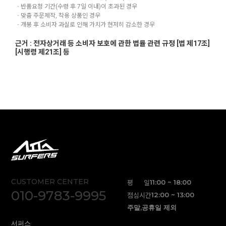
ㆍ반품요청 기간(수령 후 7일 이내)이 초과된 경우
ㆍ맞춤 주문제작, 착용 상품인 경우
ㆍ개봉 후 소비자 과실로 인해 가치가 현저히 감소한 경우
근거 : 전자상거래 등 소비자 보호에 관한 법률 관련 규정 [법 제17조]
[시행령 제21조] 등
CUSTOMER CENTER
평 일
11:00 ~ 18:00
010-9783-9995
점심시간
12:00 ~ 13:00
주말,공휴일 제외
서퍼스