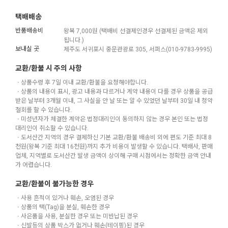
택배배송
반품배송비
왕복 7,000원 (택배비 선결제인경우 선결제된 금액은 제외
됩니다.)
보내실 곳
제주도 서귀포시 중문관광로 305, 서퍼스(010-9783-9995)
교환/환불 시 주의 사항
ㆍ상품수령 후 7일 이내 교환/환불을 요청해야합니다.
ㆍ상품의 내용이 표시, 광고 내용과 다르거나 계약 내용이 다를 경우 상품을 공급
받은 날부터 3개월 이내, 그 사실을 안 날 또는 알 수 있었던 날부터 30일 내 청약
철회를 할 수 있습니다.
ㆍ미성년자가 체결한 계약은 법정대리인이 동의하지 않는 경우 본인 또는 법정
대리인이 취소할 수 있습니다.
ㆍ도서산간 지역의 경우 결제하신 기본 교환/환불 배송비 외에 편도 기준 최대 8
천원(왕복 기준 최대 16천원)까지 추가 비용이 발생할 수 있습니다. 택배사, 판매
업체, 지역별로 도서산간 발생 금액이 상이해 구매 시점에서는 정확한 금액 안내
가 어렵습니다.
교환/환불이 불가능한 경우
ㆍ사용 흔적이 있거나 훼손, 오염된 경우
ㆍ상품의 택(Tag)을 분실, 훼손한 경우
ㆍ사은품을 사용, 분실한 경우 또는 미반납된 경우
ㆍ신발등의 상품 박스가 없거나 훼손(테이핑)된 경우