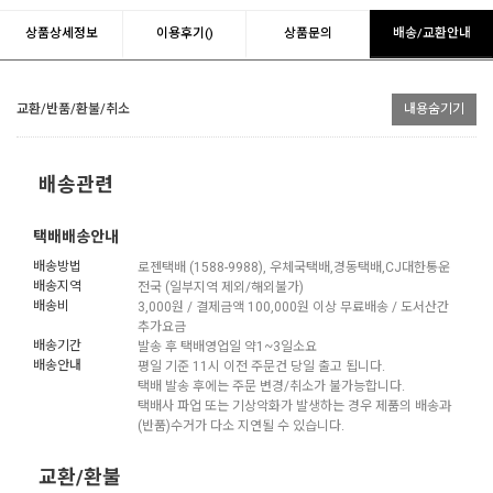
상품상세정보
이용후기()
상품문의
배송/교환안내
교환/반품/환불/취소
내용숨기기
배송관련
택배배송안내
배송방법
로젠택배 (1588-9988), 우체국택배,경동택배,CJ대한통운
배송지역
전국 (일부지역 제외/해외불가)
배송비
3,000원 / 결제금액 100,000원 이상 무료배송 / 도서산간
추가요금
배송기간
발송 후 택배영업일 약1~3일소요
배송안내
평일 기준 11시 이전 주문건 당일 출고 됩니다.
택배 발송 후에는 주문 변경/취소가 불가능합니다.
택배사 파업 또는 기상악화가 발생하는 경우 제품의 배송과
(반품)수거가 다소 지연될 수 있습니다.
교환/환불