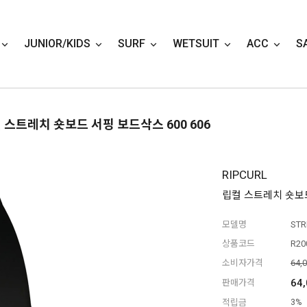
JUNIOR/KIDS
SURF
WETSUIT
ACC
S
컬 스트레치 숏보드 서핑 보드삭스 600 606
RIPCURL
립컬 스트레치 숏보드
모델명
STR
상품코드
R20
소비자가격
64,
64
판매가격
적립금
3%