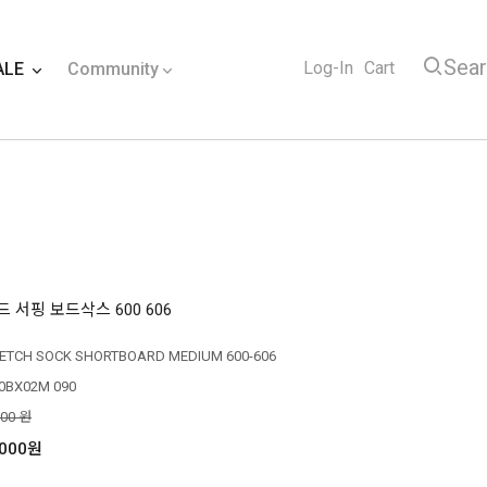
Sea
Log-In
Cart
ALE
Community
 서핑 보드삭스 600 606
ETCH SOCK SHORTBOARD MEDIUM 600-606
0BX02M 090
000 원
,000원