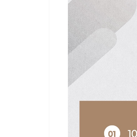
Community
Surf
School