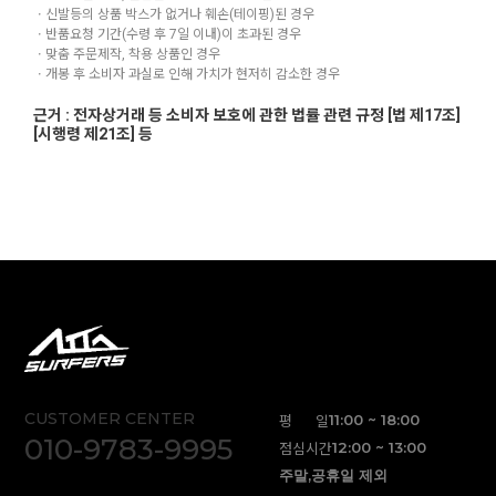
ㆍ신발등의 상품 박스가 없거나 훼손(테이핑)된 경우
ㆍ반품요청 기간(수령 후 7일 이내)이 초과된 경우
ㆍ맞춤 주문제작, 착용 상품인 경우
ㆍ개봉 후 소비자 과실로 인해 가치가 현저히 감소한 경우
근거 : 전자상거래 등 소비자 보호에 관한 법률 관련 규정 [법 제17조]
[시행령 제21조] 등
CUSTOMER CENTER
평 일
11:00 ~ 18:00
010-9783-9995
점심시간
12:00 ~ 13:00
주말,공휴일 제외