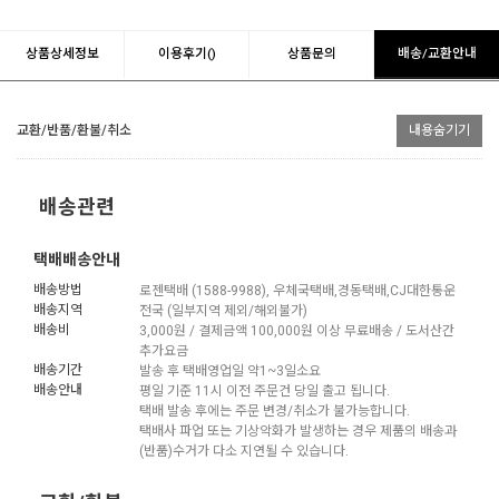
상품상세정보
이용후기()
상품문의
배송/교환안내
교환/반품/환불/취소
내용숨기기
배송관련
택배배송안내
배송방법
로젠택배 (1588-9988), 우체국택배,경동택배,CJ대한통운
배송지역
전국 (일부지역 제외/해외불가)
배송비
3,000원 / 결제금액 100,000원 이상 무료배송 / 도서산간
추가요금
배송기간
발송 후 택배영업일 약1~3일소요
배송안내
평일 기준 11시 이전 주문건 당일 출고 됩니다.
택배 발송 후에는 주문 변경/취소가 불가능합니다.
택배사 파업 또는 기상악화가 발생하는 경우 제품의 배송과
(반품)수거가 다소 지연될 수 있습니다.