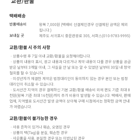
교환/환불
택배배송
반품배송비
왕복 7,000원 (택배비 선결제인경우 선결제된 금액은 제외
됩니다.)
보내실 곳
제주도 서귀포시 중문관광로 305, 서퍼스(010-9783-9995)
교환/환불 시 주의 사항
ㆍ상품수령 후 7일 이내 교환/환불을 요청해야합니다.
ㆍ상품의 내용이 표시, 광고 내용과 다르거나 계약 내용이 다를 경우 상품을 공급
받은 날부터 3개월 이내, 그 사실을 안 날 또는 알 수 있었던 날부터 30일 내 청약
철회를 할 수 있습니다.
ㆍ미성년자가 체결한 계약은 법정대리인이 동의하지 않는 경우 본인 또는 법정
대리인이 취소할 수 있습니다.
ㆍ도서산간 지역의 경우 결제하신 기본 교환/환불 배송비 외에 편도 기준 최대 8
천원(왕복 기준 최대 16천원)까지 추가 비용이 발생할 수 있습니다. 택배사, 판매
업체, 지역별로 도서산간 발생 금액이 상이해 구매 시점에서는 정확한 금액 안내
가 어렵습니다.
교환/환불이 불가능한 경우
ㆍ사용 흔적이 있거나 훼손, 오염된 경우
ㆍ상품의 택(Tag)을 분실, 훼손한 경우
ㆍ사은품을 사용, 분실한 경우 또는 미반납된 경우