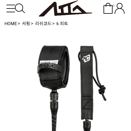
0
HOME
서핑
리쉬코드
6 피트