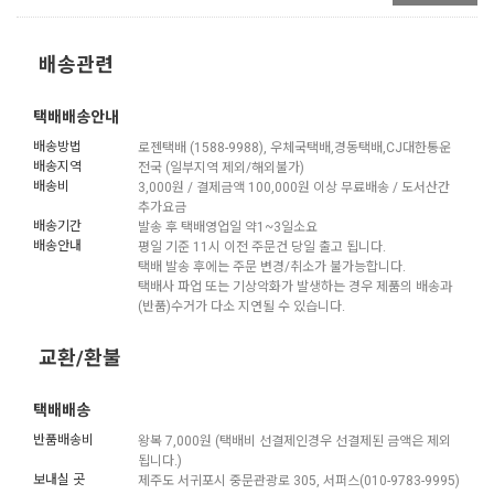
배송관련
택배배송안내
배송방법
로젠택배 (1588-9988), 우체국택배,경동택배,CJ대한통운
배송지역
전국 (일부지역 제외/해외불가)
배송비
3,000원 / 결제금액 100,000원 이상 무료배송 / 도서산간
추가요금
배송기간
발송 후 택배영업일 약1~3일소요
배송안내
평일 기준 11시 이전 주문건 당일 출고 됩니다.
택배 발송 후에는 주문 변경/취소가 불가능합니다.
택배사 파업 또는 기상악화가 발생하는 경우 제품의 배송과
(반품)수거가 다소 지연될 수 있습니다.
교환/환불
택배배송
반품배송비
왕복 7,000원 (택배비 선결제인경우 선결제된 금액은 제외
됩니다.)
보내실 곳
제주도 서귀포시 중문관광로 305, 서퍼스(010-9783-9995)