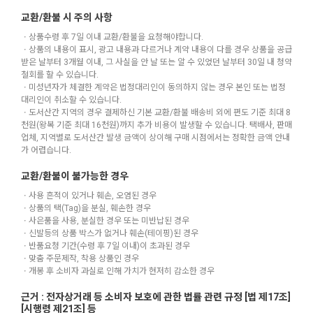
교환/환불 시 주의 사항
ㆍ상품수령 후 7일 이내 교환/환불을 요청해야합니다.
ㆍ상품의 내용이 표시, 광고 내용과 다르거나 계약 내용이 다를 경우 상품을 공급
받은 날부터 3개월 이내, 그 사실을 안 날 또는 알 수 있었던 날부터 30일 내 청약
철회를 할 수 있습니다.
ㆍ미성년자가 체결한 계약은 법정대리인이 동의하지 않는 경우 본인 또는 법정
대리인이 취소할 수 있습니다.
ㆍ도서산간 지역의 경우 결제하신 기본 교환/환불 배송비 외에 편도 기준 최대 8
천원(왕복 기준 최대 16천원)까지 추가 비용이 발생할 수 있습니다. 택배사, 판매
업체, 지역별로 도서산간 발생 금액이 상이해 구매 시점에서는 정확한 금액 안내
가 어렵습니다.
교환/환불이 불가능한 경우
ㆍ사용 흔적이 있거나 훼손, 오염된 경우
ㆍ상품의 택(Tag)을 분실, 훼손한 경우
ㆍ사은품을 사용, 분실한 경우 또는 미반납된 경우
ㆍ신발등의 상품 박스가 없거나 훼손(테이핑)된 경우
ㆍ반품요청 기간(수령 후 7일 이내)이 초과된 경우
ㆍ맞춤 주문제작, 착용 상품인 경우
ㆍ개봉 후 소비자 과실로 인해 가치가 현저히 감소한 경우
근거 : 전자상거래 등 소비자 보호에 관한 법률 관련 규정 [법 제17조]
[시행령 제21조] 등