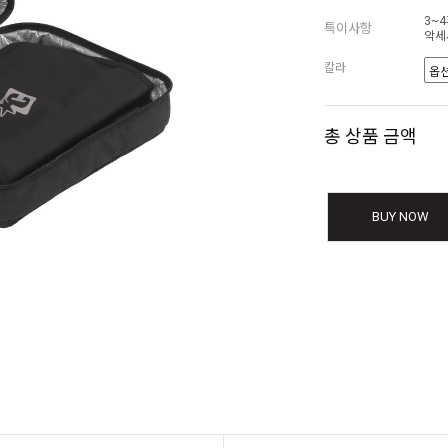
3~
특이사항
악세
칼라
총 상품 금액
BUY NOW