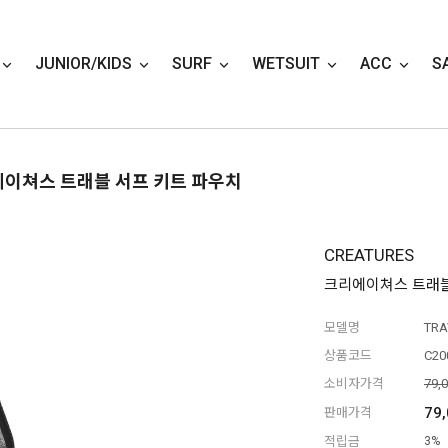
JUNIOR/KIDS
SURF
WETSUIT
ACC
S
에이쳐스 트래블 서프 키트 파우치
CREATURES
크리에이쳐스 트래블
모델명
TRA
상품코드
C20
소비자가격
79,
79
판매가격
적립금
3%