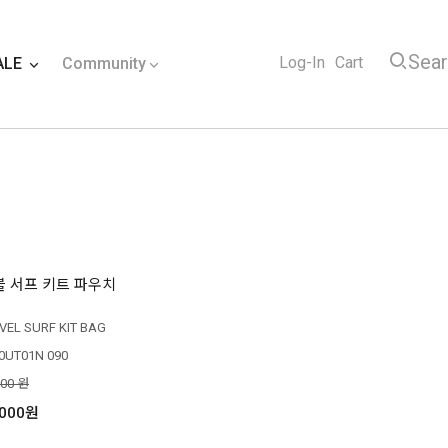
Sea
Log-In
Cart
ALE
Community
 서프 키트 파우치
VEL SURF KIT BAG
0UT01N 090
000 원
,000원