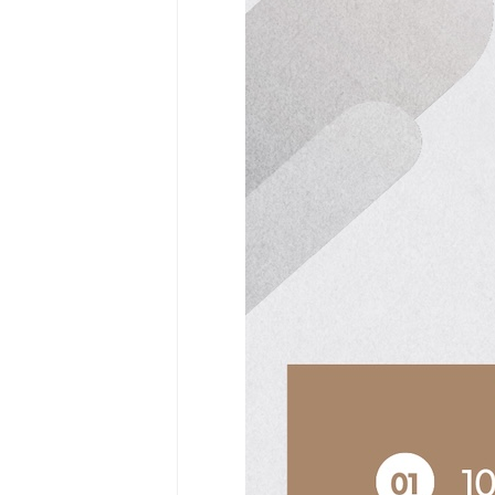
Community
Surf
School