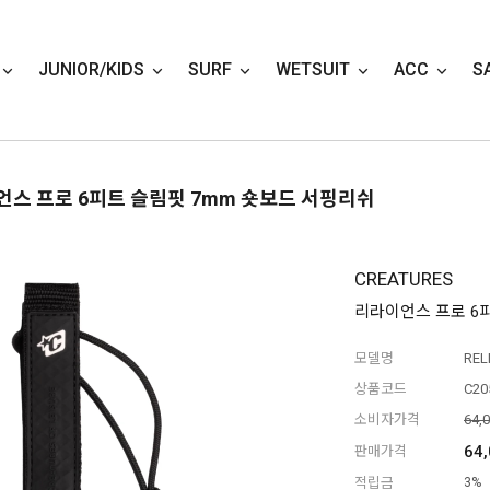
JUNIOR/KIDS
SURF
WETSUIT
ACC
S
언스 프로 6피트 슬림핏 7mm 숏보드 서핑리쉬
CREATURES
리라이언스 프로 6
모델명
REL
상품코드
C20
소비자가격
64,
64
판매가격
적립금
3%