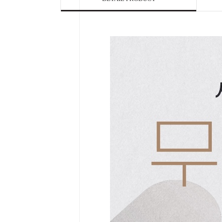

Home
Category