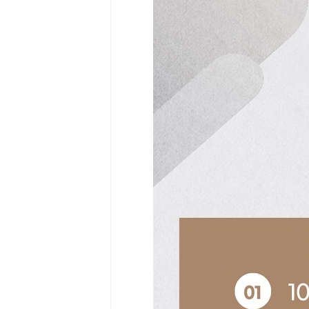
Community
Surf
School