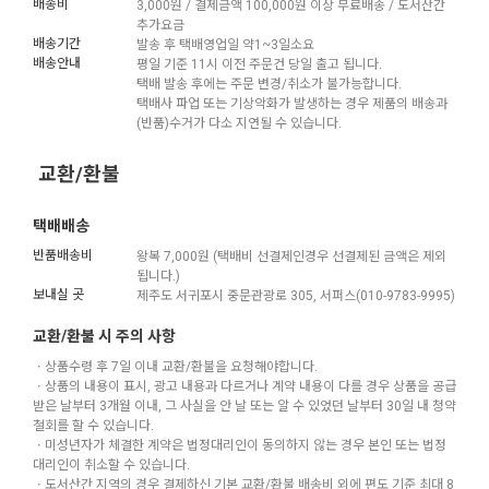
배송비
3,000원 / 결제금액 100,000원 이상 무료배송 / 도서산간
추가요금
배송기간
발송 후 택배영업일 약1~3일소요
배송안내
평일 기준 11시 이전 주문건 당일 출고 됩니다.
택배 발송 후에는 주문 변경/취소가 불가능합니다.
택배사 파업 또는 기상악화가 발생하는 경우 제품의 배송과
(반품)수거가 다소 지연될 수 있습니다.
교환/환불
택배배송
반품배송비
왕복 7,000원 (택배비 선결제인경우 선결제된 금액은 제외
됩니다.)
보내실 곳
제주도 서귀포시 중문관광로 305, 서퍼스(010-9783-9995)
교환/환불 시 주의 사항
ㆍ상품수령 후 7일 이내 교환/환불을 요청해야합니다.
ㆍ상품의 내용이 표시, 광고 내용과 다르거나 계약 내용이 다를 경우 상품을 공급
받은 날부터 3개월 이내, 그 사실을 안 날 또는 알 수 있었던 날부터 30일 내 청약
철회를 할 수 있습니다.
ㆍ미성년자가 체결한 계약은 법정대리인이 동의하지 않는 경우 본인 또는 법정
대리인이 취소할 수 있습니다.
ㆍ도서산간 지역의 경우 결제하신 기본 교환/환불 배송비 외에 편도 기준 최대 8