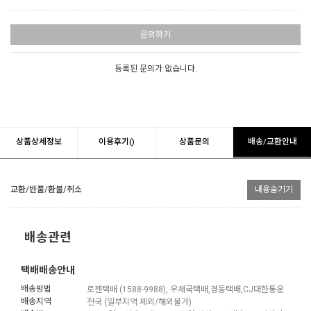
문의하기
등록된 문의가 없습니다.
상품상세정보
이용후기()
상품문의
배송/교환안내
교환/반품/환불/취소
내용숨기기
배송관련
택배배송안내
배송방법
로젠택배 (1588-9988), 우체국택배,경동택배,CJ대한통운
배송지역
전국 (일부지역 제외/해외불가)