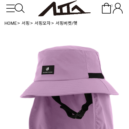
0
HOME
서핑
서핑모자
서핑버켓/햇