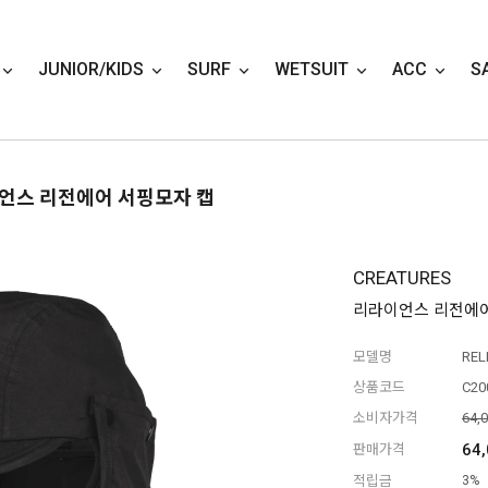
JUNIOR/KIDS
SURF
WETSUIT
ACC
S
이언스 리전에어 서핑모자 캡
CREATURES
리라이언스 리전에어
모델명
REL
상품코드
C20
소비자가격
64,
64
판매가격
적립금
3%