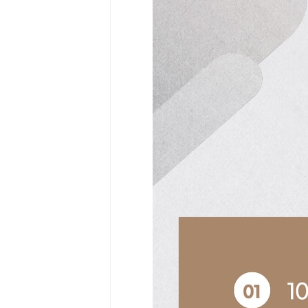
Community
Surf
School