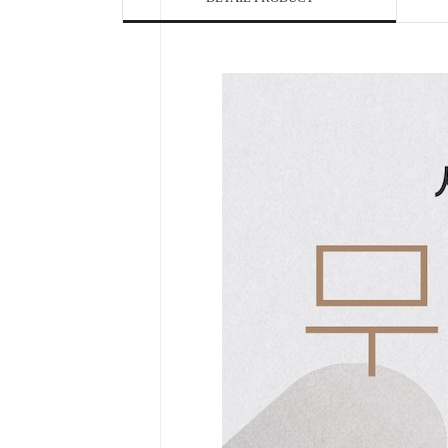

Home
Category