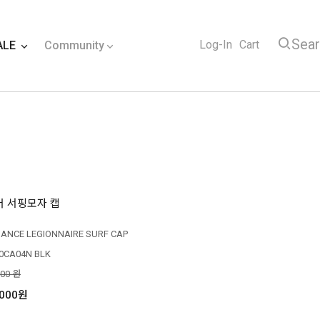
Sea
Log-In
Cart
ALE
Community
 서핑모자 캡
IANCE LEGIONNAIRE SURF CAP
0CA04N BLK
000 원
,000원