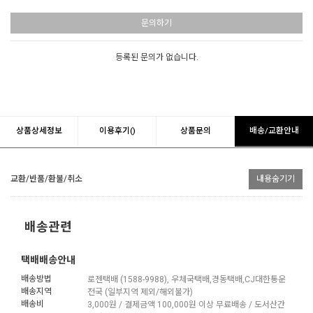
문의하기
등록된 문의가 없습니다.
상품상세정보
이용후기()
상품문의
배송/교환안내
교환/반품/환불/취소
내용숨기기
배송관련
택배배송안내
배송방법
로젠택배 (1588-9988), 우체국택배,경동택배,CJ대한통운
배송지역
전국 (일부지역 제외/해외불가)
배송비
3,000원 / 결제금액 100,000원 이상 무료배송 / 도서산간