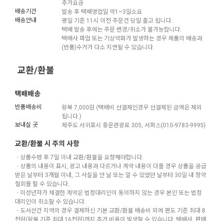
추가요금
배송기간
발송 후 택배영업일 약1~3일소요
배송안내
평일 기준 11시 이전 주문건 당일 출고 됩니다.
택배 발송 후에는 주문 변경/취소가 불가능합니다.
택배사 파업 또는 기상악화가 발생하는 경우 제품의 배송과
(반품)수거가 다소 지연될 수 있습니다.
교환/환불
택배배송
반품배송비
왕복 7,000원 (택배비 선결제인경우 선결제된 금액은 제외
됩니다.)
보내실 곳
제주도 서귀포시 중문관광로 305, 서퍼스(010-9783-9995)
교환/환불 시 주의 사항
ㆍ상품수령 후 7일 이내 교환/환불을 요청해야합니다.
ㆍ상품의 내용이 표시, 광고 내용과 다르거나 계약 내용이 다를 경우 상품을 공급
받은 날부터 3개월 이내, 그 사실을 안 날 또는 알 수 있었던 날부터 30일 내 청약
철회를 할 수 있습니다.
ㆍ미성년자가 체결한 계약은 법정대리인이 동의하지 않는 경우 본인 또는 법정
대리인이 취소할 수 있습니다.
ㆍ도서산간 지역의 경우 결제하신 기본 교환/환불 배송비 외에 편도 기준 최대 8
천원(왕복 기준 최대 16천원)까지 추가 비용이 발생할 수 있습니다. 택배사, 판매