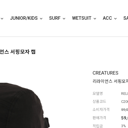
JUNIOR/KIDS
SURF
WETSUIT
ACC
S
언스 서핑모자 캡
CREATURES
리라이언스 서핑모자
모델명
REL
상품코드
C20
소비자가격
59,
59
판매가격
적립금
3%