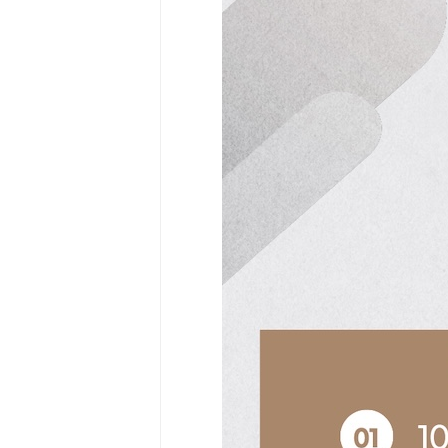
Community
Surf
School