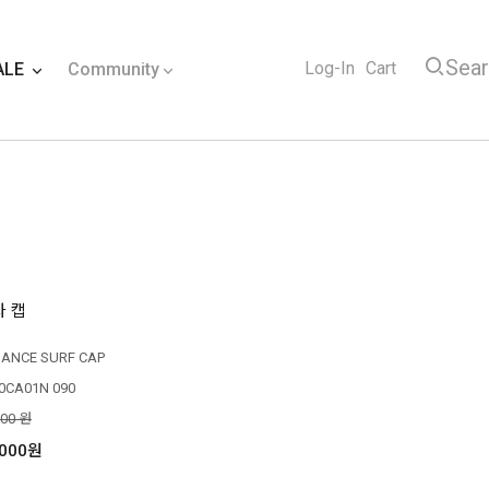
Sea
Log-In
Cart
ALE
Community
 캡
IANCE SURF CAP
0CA01N 090
000 원
,000원