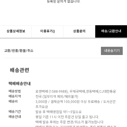
등록된 문의가 없습니다.
상품상세정보
이용후기()
상품문의
배송/교환안내
교환/반품/환불/취소
내용숨기기
배송관련
택배배송안내
배송방법
로젠택배 (1588-9988), 우체국택배,경동택배,CJ대한통운
배송지역
전국 (일부지역 제외/해외불가)
배송비
3,000원 / 결제금액 100,000원 이상 무료배송 / 도서산간
추가요금
배송기간
발송 후 택배영업일 약1~3일소요
배송안내
평일 기준 11시 이전 주문건 당일 출고 됩니다.
택배 발송 후에는 주문 변경/취소가 불가능합니다.