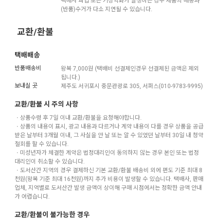
택배사 파업 또는 기상악화가 발생하는 경우 제품의 배송과
(반품)수거가 다소 지연될 수 있습니다.
교환/환불
택배배송
반품배송비
왕복 7,000원 (택배비 선결제인경우 선결제된 금액은 제외
됩니다.)
보내실 곳
제주도 서귀포시 중문관광로 305, 서퍼스(010-9783-9995)
교환/환불 시 주의 사항
ㆍ상품수령 후 7일 이내 교환/환불을 요청해야합니다.
ㆍ상품의 내용이 표시, 광고 내용과 다르거나 계약 내용이 다를 경우 상품을 공급
받은 날부터 3개월 이내, 그 사실을 안 날 또는 알 수 있었던 날부터 30일 내 청약
철회를 할 수 있습니다.
ㆍ미성년자가 체결한 계약은 법정대리인이 동의하지 않는 경우 본인 또는 법정
대리인이 취소할 수 있습니다.
ㆍ도서산간 지역의 경우 결제하신 기본 교환/환불 배송비 외에 편도 기준 최대 8
천원(왕복 기준 최대 16천원)까지 추가 비용이 발생할 수 있습니다. 택배사, 판매
업체, 지역별로 도서산간 발생 금액이 상이해 구매 시점에서는 정확한 금액 안내
가 어렵습니다.
교환/환불이 불가능한 경우