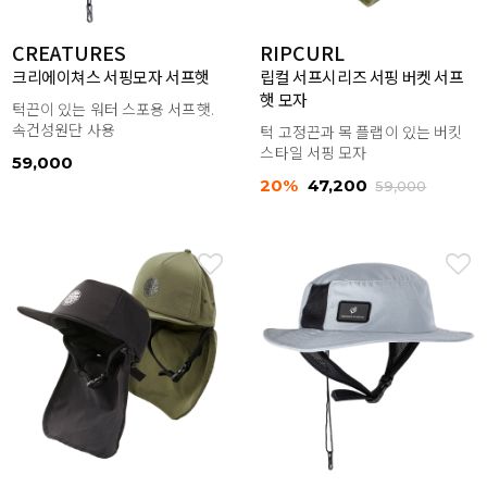
CREATURES
RIPCURL
크리에이쳐스 서핑모자 서프햇
립컬 서프시리즈 서핑 버켓 서프
햇 모자
턱끈이 있는 워터 스포용 서프햇.
속건성원단 사용
턱 고정끈과 목 플랩이 있는 버킷
스타일 서핑 모자
59,000
20%
47,200
59,000