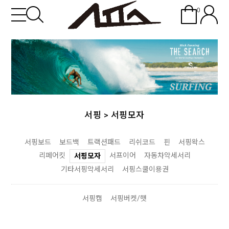
0
서핑
>
서핑모자
서핑보드
보드백
트랙션패드
리쉬코드
핀
서핑왁스
리페어킷
서프이어
자동차악세서리
서핑모자
기타서핑악세서리
서핑스쿨이용권
서핑캡
서핑버켓/햇