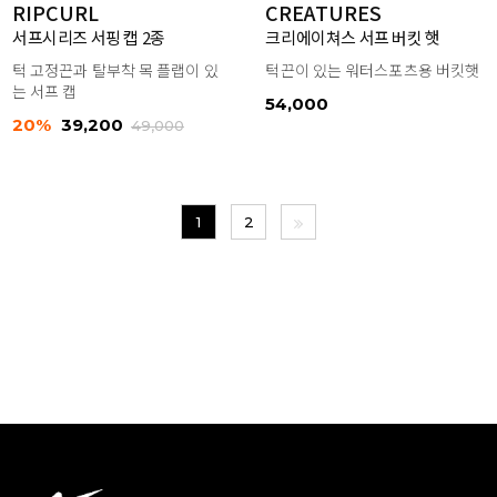
RIPCURL
CREATURES
서프시리즈 서핑 캡 2종
크리에이쳐스 서프 버킷 햇
턱 고정끈과 탈부착 목 플랩이 있
턱끈이 있는 워터스포츠용 버킷햇
는 서프 캡
54,000
20%
39,200
49,000
1
2