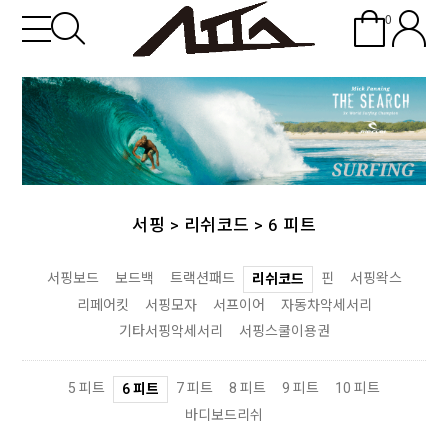
0
서핑
>
리쉬코드
>
6 피트
서핑보드
보드백
트랙션패드
핀
서핑왁스
리쉬코드
리페어킷
서핑모자
서프이어
자동차악세서리
기타서핑악세서리
서핑스쿨이용권
5 피트
7 피트
8 피트
9 피트
10 피트
6 피트
바디보드리쉬