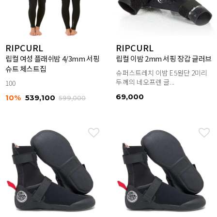
RIPCURL
RIPCURL
립컬 여성 플래쉬밤 4/3mm 서핑
립컬 이밤 2mm 서핑 장갑 글러브
슈트 체스트집
슈퍼스트레치 이밤 E5원단 2미리
두께의 네오프렌 글...
100
69,000
10%
539,100
599,000