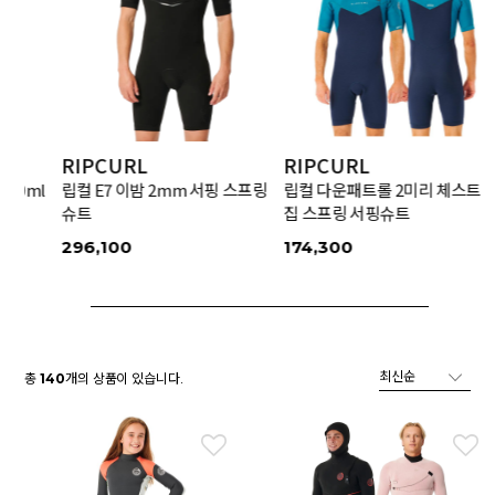
RIPCURL
RIPCURL
400ml
립컬 E7 이밤 2mm 서핑 스프링
립컬 다운패트롤 2미리 체스트
슈트
집 스프링 서핑슈트
296,100
174,300
총
개의 상품이 있습니다.
140