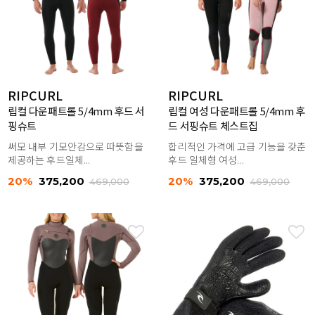
RIPCURL
RIPCURL
립컬 다운패트롤 5/4mm 후드 서
립컬 여성 다운패트롤 5/4mm 후
핑슈트
드 서핑슈트 체스트집
써모 내부 기모안감으로 따뜻함을
합리적인 가격에 고급 기능을 갖춘
제공하는 후드일체...
후드 일체형 여성...
20%
375,200
20%
375,200
469,000
469,000