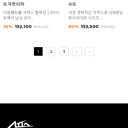
트 자켓 타퍼
슈트
다운패트롤 서쳐스 컬렉션 1.5미리
가장 경제적인 가격으로 사랑받는
두께의 남성 상의...
프리라이트 시리즈...
10%
152,100
30%
153,300
169,000
219,000
1
2
3