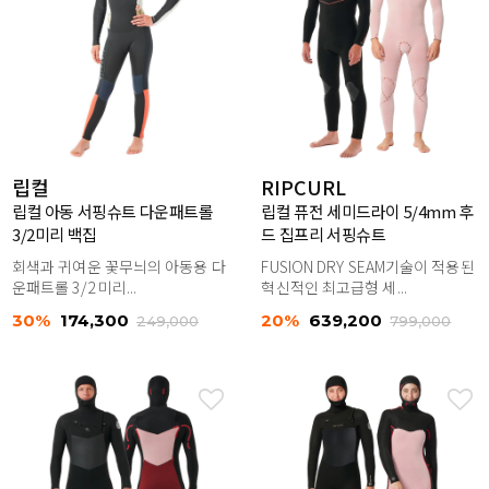
립컬
RIPCURL
립컬 아동 서핑슈트 다운패트롤
립컬 퓨전 세미드라이 5/4mm 후
3/2미리 백집
드 집프리 서핑슈트
회색과 귀여운 꽃무늬의 아동용 다
FUSION DRY SEAM기술이 적용된
운패트롤 3/2 미리...
혁신적인 최고급형 세...
30%
174,300
20%
639,200
249,000
799,000