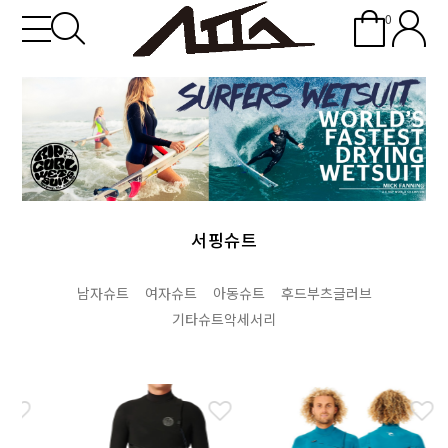
0
서핑슈트
남자슈트
여자슈트
아동슈트
후드부츠글러브
기타슈트악세서리