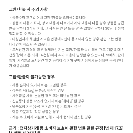
교환/환불 시 주의 사항
ㆍ상품수령 후 7일 이내 교환/환불을 요청해야합니다.
ㆍ상품의 내용이 표시, 광고 내용과 다르거나 계약 내용이 다를 경우 상품을 공급
받은 날부터 3개월 이내, 그 사실을 안 날 또는 알 수 있었던 날부터 30일 내 청약
철회를 할 수 있습니다.
ㆍ미성년자가 체결한 계약은 법정대리인이 동의하지 않는 경우 본인 또는 법정
대리인이 취소할 수 있습니다.
ㆍ도서산간 지역의 경우 결제하신 기본 교환/환불 배송비 외에 편도 기준 최대 8
천원(왕복 기준 최대 16천원)까지 추가 비용이 발생할 수 있습니다. 택배사, 판매
업체, 지역별로 도서산간 발생 금액이 상이해 구매 시점에서는 정확한 금액 안내
가 어렵습니다.
교환/환불이 불가능한 경우
ㆍ사용 흔적이 있거나 훼손, 오염된 경우
ㆍ상품의 택(Tag)을 분실, 훼손한 경우
ㆍ사은품을 사용, 분실한 경우 또는 미반납된 경우
ㆍ신발등의 상품 박스가 없거나 훼손(테이핑)된 경우
ㆍ반품요청 기간(수령 후 7일 이내)이 초과된 경우
ㆍ맞춤 주문제작, 착용 상품인 경우
ㆍ개봉 후 소비자 과실로 인해 가치가 현저히 감소한 경우
근거 : 전자상거래 등 소비자 보호에 관한 법률 관련 규정 [법 제17조]