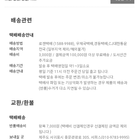
배송관련
택배배송안내
배송방법
로젠택배 (1588-9988), 우체국택배,경동택배,CJ대한통운
배송지역
전국 (일부지역 제외/해외불가)
배송비
3,000원 / 결제금액 100,000원 이상 무료배송 / 도서산간
추가요금
배송기간
발송 후 택배영업일 약1~3일소요
배송안내
평일 기준 11시 이전 주문건 당일 출고 됩니다.
택배 발송 후에는 주문 변경/취소가 불가능합니다.
택배사 파업 또는 기상악화가 발생하는 경우 제품의 배송과
(반품)수거가 다소 지연될 수 있습니다.
교환/환불
택배배송
반품배송비
왕복 7,000원 (택배비 선결제인경우 선결제된 금액은 제외
됩니다.)
보내실 곳
제주도 서귀포시 중문관광로 305, 서퍼스(010-9783-9995)