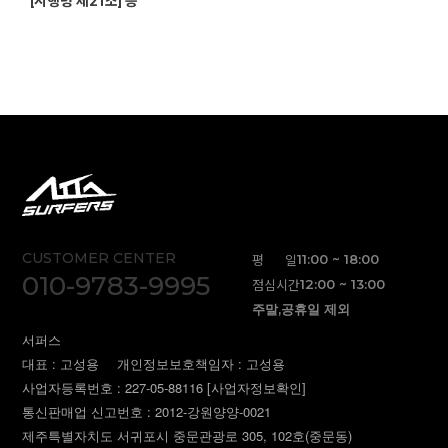
[시행령 제21조] 등
CUSTOMER CENTER
평 일
11:00 ~ 18:00
010-9783-9995
점심시간
12:00 ~ 13:00
주말,공휴일 제외
서퍼스
대표 : 고성용
개인정보보호책임자 : 고성용
사업자등록번호 : 227-05-88116
[사업자정보확인]
통신판매업 신고번호 : 2012-강원양양-0021
제주특별자치도 서귀포시 중문관광로 305, 102호(중문동)