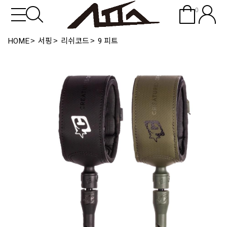
0
HOME
서핑
리쉬코드
9 피트